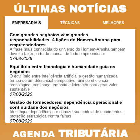
ÚLTIMAS
NOTÍCIAS
EMPRESARIAIS
TÉCNICAS
MELHORES
Com grandes negócios vêm grandes
responsabilidades: 4 lições do Homem-Aranha para
empreendedores
A frase mais conhecida do universo do Homem-Aranha também
deveria fazer parte do manual de todo empreendedor
07/08/2026
Equilíbrio entre tecnologia e humanidade guia os
negócios
O equilíbrio entre inteligência artificial e gestão humanizada
tornou-se um diferencial competitivo, unindo eficiência
tecnológica, confiança, empatia e liderança para gerar valor
sustentável
07/08/2026
Gestão de fornecedores, dependência operacional e
continuidade dos negócios
Identifique dependências e otimize sua cadeia de suprimentos:
proteção estratégica contra falhas
07/08/2026
Copom reduz Selic para 14% ao ano; entenda impactos
TRIBUTÁRIA
AGENDA
para empresas
Decisão do Banco Central considera desaceleração da economia,